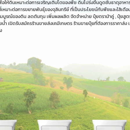
่อให้ดินเหมาะต่อการเจริญเติบโตของพืช ดินโปร่งขึ้นดูดซับธาตุอาหา
เหมาะต่อการขยายพันธุ์ของจุลินทรีย์ ที่เป็นประโยชน์กับพืชและใส้เดือ
ูรณ์ของดิน ลดต้นทุน เพิ่มผลผลิต จัดจำหน่าย ปุ๋ยตราม้าคู่ , ปุ๋ยสูตร
และปุ๋ยน้ำ เปิดรับสมัครร้านขายส่งเคมีเกษตร ร้านขายปุ๋ยที่ต้องการราคาส่ง 
ง