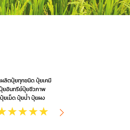
บผลิตปุ๋ยทุกชนิด ปุ๋ยเคมี
ปุ๋ยอินทรีย์ปุ๋ยชีวภาพ
ปุ๋ยเม็ด ปุ๋ยน้ำ ปุ๋ยผง
☆
☆
☆
☆
☆