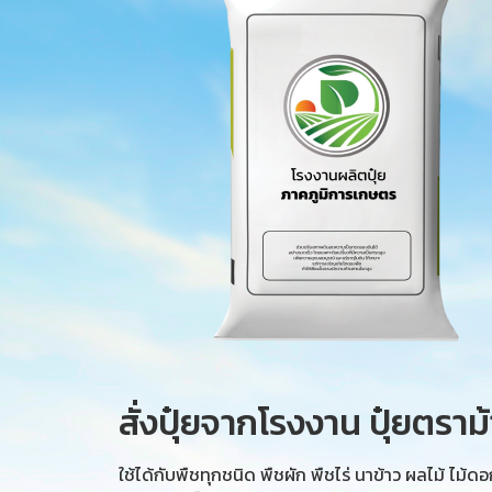
สั่งปุ๋ยจากโรงงาน ปุ๋ยตราม้
ใช้ได้กับพืชทุกชนิด พืชผัก พืชไร่ นาข้าว ผลไม้ ไม้ดอ