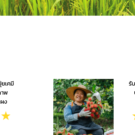
ุ๋ยเคมี
รั
วภาพ
๋ยผง
☆