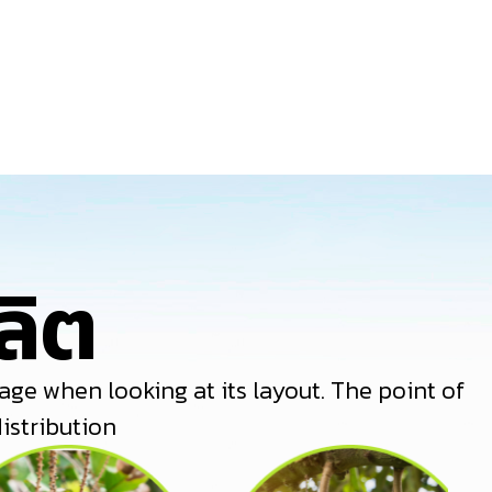
Sampson Tot
ลิต
page when looking at its layout. The point of
istribution