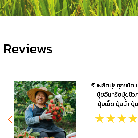
Reviews
รับผลิตปุ๋ยทุกชนิด ป
ปุ๋ยอินทรีย์ปุ๋ยชี
ปุ๋ยเม็ด ปุ๋ยน้ำ ปุ
☆
☆
☆
☆