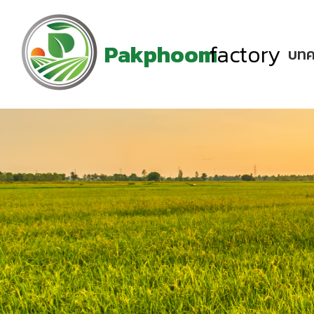
Pakphoom
factory
บทค