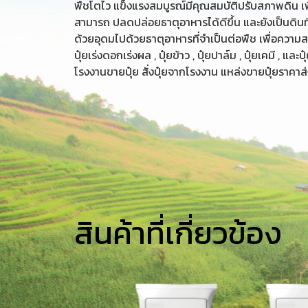
พืชโตไว แข็งแรงสมบูรณ์มีคุณสมบัติปรับสภาพดิน เพื
สามารถ ปลดปล่อยธาตุอาหารได้ดีขึ้น และยังเป็นดินที่
ด้วยอุดมไปด้วยธาตุอาหารที่จำเป็นต่อพืช เพื่อความสมบ
ปุ๋ยเร่งดอกเร่งผล , ปุ๋ยข้าว , ปุ๋ยปาล์ม , ปุ๋ยเคมี , 
โรงงานขายปุ๋ย สั่งปุ๋ยจากโรงงาน แหล่งขายปุ๋ยราคาส่
สินค้าที่เกี่ยวข้อง