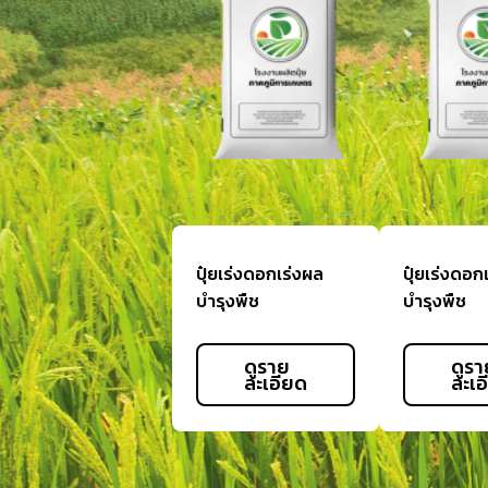
ปุ๋ยเร่งดอกเร่งผล
ปุ๋ยเร่งดอก
บำรุงพืช
บำรุงพืช
ดูราย
ดูรา
ละเอียด
ละเอ