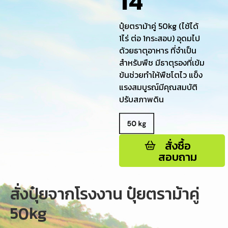
14
ปุ๋ยตราม้าคู่ 50kg (ไช้ได้
1ไร่ ต่อ 1กระสอบ) อุดมไป
ด้วยธาตุอาหาร ที่จำเป็น
สำหรับพืช มีธาตุรองที่เข้ม
ข้นช่วยทำให้พืชโตไว แข็ง
แรงสมบูรณ์มีคุณสมบัติ
ปรับสภาพดิน
สั่งซื้อ
สอบถาม
สั่งปุ๋ยจากโรงงาน ปุ๋ยตราม้าคู่
50kg