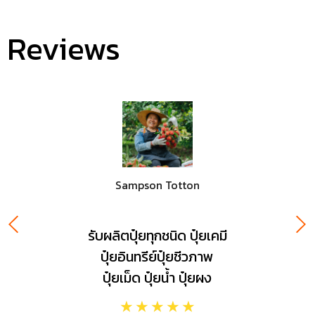
Reviews
Sampson Totton
รับผลิตปุ๋ยทุกชนิด ปุ๋ยเคมี
ปุ๋ยอินทรีย์ปุ๋ยชีวภาพ
ปุ๋ยเม็ด ปุ๋ยน้ำ ปุ๋ยผง
☆
☆
☆
☆
☆