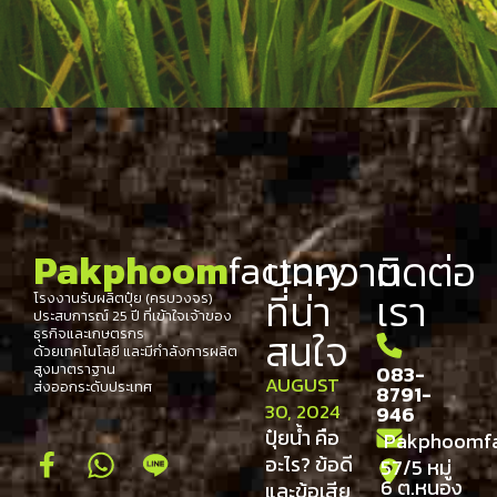
บทความ
ติดต่อ
Pakphoom
factory​
ที่น่า
เรา
โรงงานรับผลิตปุ๋ย (ครบวงจร)
ประสบการณ์ 25 ปี ที่เข้าใจเจ้าของ
สนใจ
ธุรกิจและเกษตรกร
ด้วยเทคโนโลยี และมีกำลังการผลิต
สูงมาตราฐาน
083-
AUGUST
ส่งออกระดับประเทศ
8791-
30, 2024
946
ปุ๋ยน้ำ คือ
Pakphoomfa
อะไร? ข้อดี
57/5 หมู่
6 ต.หนอง
และข้อเสีย