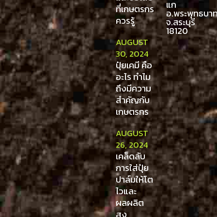
แก
ที่เกษตรกร
อ.พระพุทธบา
ควรรู้
จ.สระบุรี
18120
AUGUST
30, 2024
ปุ๋ยเคมี คือ
อะไร ทำไม
ถึงมีความ
สำคัญกับ
เกษตรกร
AUGUST
26, 2024
เคล็ดลับ
การใส่ปุ๋ย
ปาล์มให้โต
ไวและ
ผลผลิต
สูง