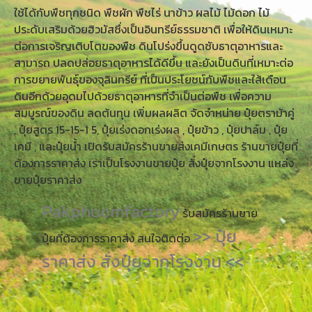
ใช้ได้กับพืชทุกชนิด พืชผัก พืชไร่ นาข้าว ผลไม้ ไม้ดอก ไม้
ประดับเสริมด้วยฮิวมัสซึ่งเป็นอินทรีย์ธรรมชาติ เพื่อให้ดินเหมาะ
ต่อการเจริญเติบโตของพืช ดินโปร่งขึ้นดูดซับธาตุอาหารและ
สามารถ ปลดปล่อยธาตุอาหารได้ดีขึ้น และยังเป็นดินที่เหมาะต่อ
การขยายพันธุ์ของจุลินทรีย์ ที่เป็นประโยชน์กับพืชและใส้เดือน
ดินอีกด้วยอุดมไปด้วยธาตุอาหารที่จำเป็นต่อพืช เพื่อความ
สมบูรณ์ของดิน ลดต้นทุน เพิ่มผลผลิต จัดจำหน่าย ปุ๋ยตราม้าคู่
, ปุ๋ยสูตร 15-15-1 5, ปุ๋ยเร่งดอกเร่งผล , ปุ๋ยข้าว , ปุ๋ยปาล์ม , ปุ๋ย
เคมี , และปุ๋ยน้ำ เปิดรับสมัครร้านขายส่งเคมีเกษตร ร้านขายปุ๋ยที่
ต้องการราคาส่ง เราเป็นโรงงานขายปุ๋ย สั่งปุ๋ยจากโรงงาน แหล่ง
ขายปุ๋ยราคาส่ง
Pakphoomfactory
รับสมัครร้านขาย
>> ปุ๋ย
ปุ๋ยที่ต้องการราคาส่ง สนใจติดต่อ
ราคาส่ง สั่งปุ๋ยจากโรงงาน <<